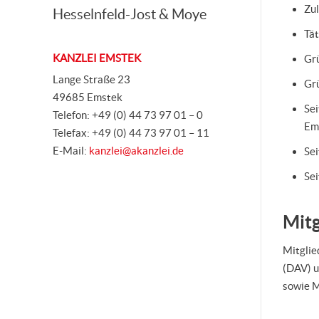
Zul
Hesselnfeld-Jost & Moye
Tät
KANZLEI EMSTEK
Grü
Lange Straße 23
Gr
49685 Emstek
Sei
Telefon: +49 (0) 44 73 97 01 – 0
Em
Telefax: +49 (0) 44 73 97 01 – 11
E-Mail:
kanzlei@akanzlei.de
Sei
Sei
Mitg
Mitglie
(DAV) u
sowie M