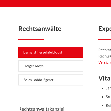
Rechtsanwälte
Expe
Rechtsa
Bernard Hesselnfeld-Jost
Rechts
Versich
Holger Moye
Vita
Beles Loddo-Egerer
Ja
St
Ref
Rechtsanwaltskanzlei