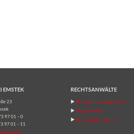
I EMSTEK
RECHTSANWÄLTE
aße 23
►
Bernard Hesselnfeld-Jost
stek
►
Holger Moye
73 97 01 – 0
►
Beles Loddo-Egerer
73 97 01 – 11
kanzlei.de