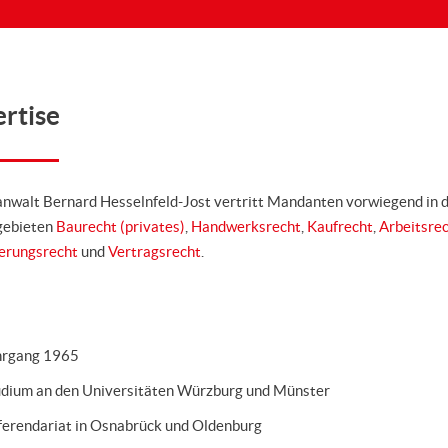
rtise
nwalt Bernard Hesselnfeld-Jost vertritt Mandanten vorwiegend in 
gebieten
Baurecht (privates)
,
Handwerksrecht
,
Kaufrecht
,
Arbeitsre
erungsrecht
und
Vertragsrecht
.
hrgang 1965
udium an den Universitäten Würzburg und Münster
erendariat in Osnabrück und Oldenburg