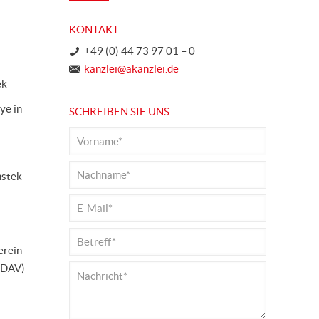
KONTAKT
+49 (0) 44 73 97 01 – 0
kanzlei@akanzlei.de
ek
ye in
SCHREIBEN SIE UNS
mstek
erein
 (DAV)