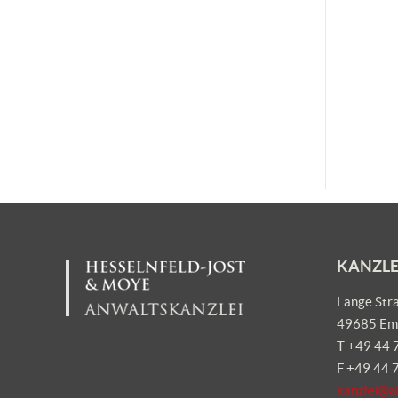
KANZLE
Lange Str
49685 Em
T +49 44 
F +49 44 
kanzlei@a